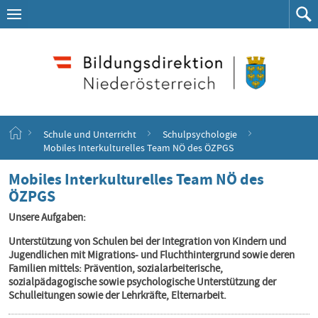
Navigation
Zum
Navigation
Zum
aufklappen
Such
Inhalt
springen
S
Schule und Unterricht
Schulpsychologie
t
Mobiles Interkulturelles Team NÖ des ÖZPGS
a
r
Mobiles Interkulturelles Team NÖ des
t
ÖZPGS
s
e
Unsere Aufgaben:
i
t
Unterstützung von Schulen bei der Integration von Kindern und
e
Jugendlichen mit Migrations- und Fluchthintergrund sowie deren
Familien mittels: Prävention, sozialarbeiterische,
sozialpädagogische sowie psychologische Unterstützung der
Schulleitungen sowie der Lehrkräfte, Elternarbeit.