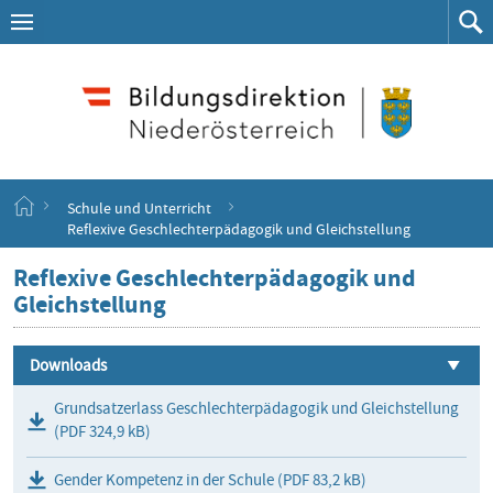
Navigation
Zum
Navigation
Zum
aufklappen
Such
Inhalt
springen
S
Schule und Unterricht
t
Reflexive Geschlechterpädagogik und Gleichstellung
a
r
Reflexive Geschlechterpädagogik und
t
Gleichstellung
s
e
i
Downloads
t
e
Grundsatzerlass Geschlechterpädagogik und Gleichstellung
(PDF 324,9 kB)
Gender Kompetenz in der Schule (PDF 83,2 kB)