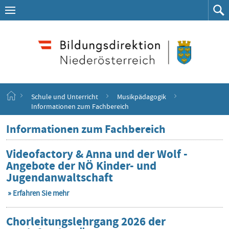
Navigation
Zum
Navigation
Zum
aufklappen
Such
Inhalt
springen
S
Schule und Unterricht
Musikpädagogik
t
Informationen zum Fachbereich
a
r
Informationen zum Fachbereich
t
s
Videofactory & Anna und der Wolf -
e
Angebote der NÖ Kinder- und
i
t
Jugendanwaltschaft
e
Erfahren Sie mehr
Chorleitungslehrgang 2026 der