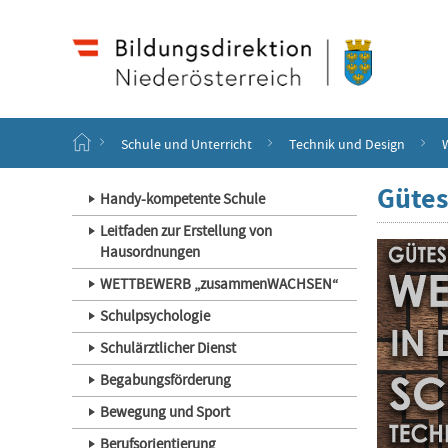
Haupt
Navigation
Zum
Inhalt
springen
S
Schule und Unterricht
Technik und Design
t
a
Gütes
r
Handy-kompetente Schule
t
Leitfaden zur Erstellung von
s
Hausordnungen
e
i
WETTBEWERB „zusammenWACHSEN“
t
e
Schulpsychologie
Schulärztlicher Dienst
Begabungsförderung
Bewegung und Sport
Berufsorientierung