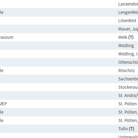
Lanzendor
le
Lengenfel
Lilienfeld
Mauer, Ju
mnasium
Melk
(T)
Mödling
Mödling, 
Ottenschl
le
Röschitz
Sachsenb
Stockerau
St. Andrä
fEP
St. Pölten
le
St. Pölten
le
St. Pölten
Tulln
(T)
Unterwalt