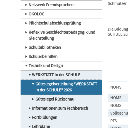
Schmutzer 
Netzwerk Fremdsprachen
ÖKOLOG
Pflichtschulabschlussprüfung
Die Bildung
Reflexive Geschlechterpädagogik und
SCHULE 202
Gleichstellung
Schulbibliotheken
Schülerbeihilfen
Technik und Design
WERKSTATT in der SCHULE
Gütesiegelverleihung "WERKSTATT
NÖMS
in der SCHULE" 2026
NÖMS
Gütesiegel Rückschau
NÖMS
Informationen zum Fachbereich
Volksschu
Fortbildungen
PTS
Lehrpläne