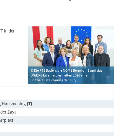
T in der
© Die PTS Baden, die NÖMS Berndorf 1 und das
BG/BRG Lilienfeld erhielten 2026 eine
Spezialauszeichnung der Jury
n, Hausmening
(T)
 der Zaya
rrplatz