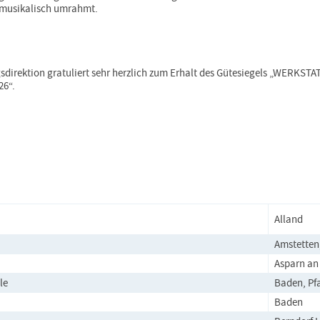
musikalisch umrahmt.
sdirektion gratuliert sehr herzlich zum Erhalt des Gütesiegels „WERKSTAT
6“.
Alland
Amstette
Asparn an
le
Baden, Pfa
Baden