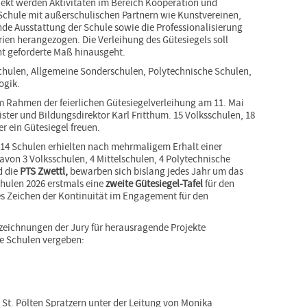
ekt werden Aktivitäten im Bereich Kooperation und
Schule mit außerschulischen Partnern wie Kunstvereinen,
nde Ausstattung der Schule sowie die Professionalisierung
rien herangezogen. Die Verleihung des Gütesiegels soll
ht geforderte Maß hinausgeht.
chulen, Allgemeine Sonderschulen, Polytechnische Schulen,
ogik.
im Rahmen der feierlichen Gütesiegelverleihung am 11. Mai
ster und Bildungsdirektor Karl Fritthum. 15 Volksschulen, 18
r ein Gütesiegel freuen.
s 14 Schulen erhielten nach mehrmaligem Erhalt einer
avon 3 Volksschulen, 4 Mittelschulen, 4 Polytechnische
 die
PTS Zwettl,
bewarben sich bislang jedes Jahr um das
chulen 2026 erstmals eine
zweite Gütesiegel-Tafel
für den
res Zeichen der Kontinuität im Engagement für den
zeichnungen der Jury für herausragende Projekte
e Schulen vergeben:
St. Pölten Spratzern unter der Leitung von Monika