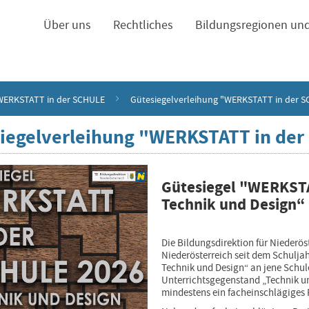
navigation
Über uns
Rechtliches
Bildungsregionen un
WERKSTATT in der SCHULE
Gütesiegelverleihung "WERKSTATT in der 
iegelverleihung "WERKSTATT in de
Gütesiegel "WERKSTA
Technik und Design“
Die Bildungsdirektion für Niederös
Niederösterreich seit dem Schulj
Technik und Design“ an jene Schul
Unterrichtsgegenstand „Technik u
mindestens ein facheinschlägiges 