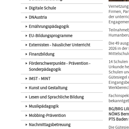
Vernetzung
Digitale Schule
Firmen, Par
der unterri
DNAustria
Engagement
Ernährungspädagogik
Teilnahmeb
Humanberuf
EU-Bildungsprogramme
Die 49 ausg
Externisten - häuslicher Unterricht
2026 in der
Mittelschul
Finanzbildung
14 Schulen 
Förderschwerpunkte - Prävention -
Urkunde heu
Sonderpädagogik
Schulen und
Gütesiegel 
IMST - MINT
Eingangsber
Werkbereic
Kunst und Gestaltung
Fachinspekt
Lesen und Sprachliche Bildung
bekanntgeb
Musikpädagogik
BG/BRG Lil
NÖMS Bernd
Mobbing-Prävention
PTS Baden
Nachmittagsbetreuung
Die Gütesie