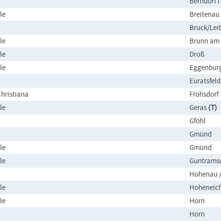
Berndorf I
le
Breitenau
Bruck/Lei
le
Brunn am 
le
Droß
le
Eggenbur
Euratsfel
Christiana
Frohsdorf
le
Geras
(T)
Gföhl
Gmünd
le
Gmünd
le
Guntrams
Hohenau 
le
Hoheneic
le
Horn
Horn