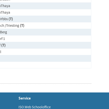
nThaya
nThaya
nYbbs
(T)
ch /Triesting
(T)
/Berg
rf 1
f
(T)
l
Service
ISO.Web Schooloffice