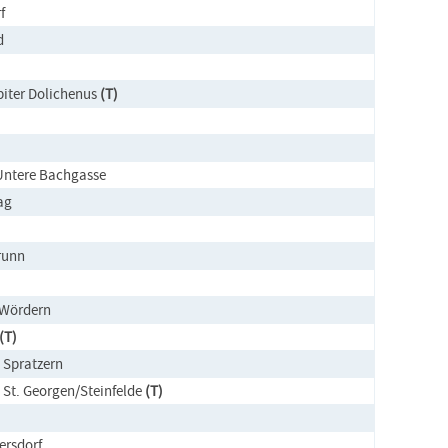
f
d
piter Dolichenus
(T)
Untere Bachgasse
ag
runn
/Wördern
(T)
, Spratzern
, St. Georgen/Steinfelde
(T)
ersdorf