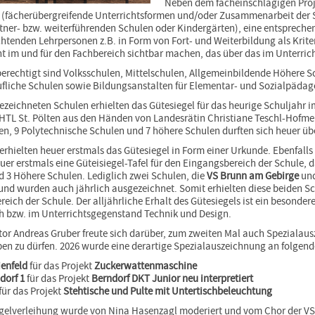
Neben dem facheinschlägigen Proj
 (fächerübergreifende Unterrichtsformen und/oder Zusammenarbeit der 
tner- bzw. weiterführenden Schulen oder Kindergärten), eine entspreche
chtenden Lehrpersonen z.B. in Form von Fort- und Weiterbildung als Krite
 im und für den Fachbereich sichtbar machen, das über das im Unterric
erechtigt sind Volksschulen, Mittelschulen, Allgemeinbildende Höhere S
liche Schulen sowie Bildungsanstalten für Elementar- und Sozialpädag
ezeichneten Schulen erhielten das Gütesiegel für das heurige Schuljahr 
 HTL St. Pölten aus den Händen von Landesrätin Christiane Teschl-Hofmei
en, 9 Polytechnische Schulen und 7 höhere Schulen durften sich heuer übe
erhielten heuer erstmals das Gütesiegel in Form einer Urkunde. Ebenfall
er erstmals eine Güteisiegel-Tafel für den Eingangsbereich der Schule, d
 3 Höhere Schulen. Lediglich zwei Schulen, die
VS Brunn am Gebirge
und
und wurden auch jährlich ausgezeichnet. Somit erhielten diese beiden S
eich der Schule. Der alljährliche Erhalt des Gütesiegels ist ein besonde
h bzw. im Unterrichtsgegenstand Technik und Design.
or Andreas Gruber freute sich darüber, zum zweiten Mal auch Spezialaus
en zu dürfen. 2026 wurde eine derartige Spezialauszeichnung an folgend
ienfeld
für das Projekt
Zuckerwattenmaschine
orf 1
für das Projekt
Berndorf DKT Junior neu interpretiert
für das Projekt
Stehtische und Pulte mit Untertischbeleuchtung
gelverleihung wurde von Nina Hasenzagl moderiert und vom Chor der VS 