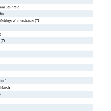
 am Steinfeld
tha
Gebirge Wienerstrasse
(T)
g
d
(T)
dorf
/March
h