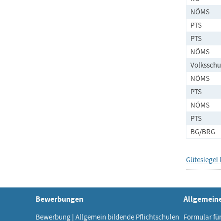
NÖMS
PTS
PTS
NÖMS
Volksschu
NÖMS
PTS
NÖMS
PTS
BG/BRG
Gütesiegel
Bewerbungen
Allgemein
Bewerbung | Allgemein bildende Pflichtschulen
Formular fü