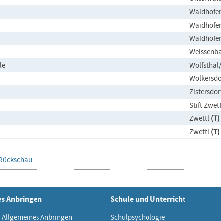
Waidhofe
Waidhofe
Waidhofe
Weissenba
le
Wolfsthal
Wolkersdo
Zistersdor
Stift Zwett
Zwettl
(T)
Zwettl
(T)
 Rückschau
es Anbringen
Schule und Unterricht
r Allgemeines Anbringen
Schulpsychologie