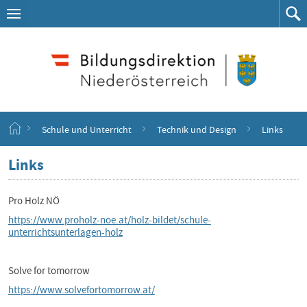
Navigation
Zum
Navigation
Zum
aufklappen
Such
Inhalt
springen
S
Schule und Unterricht
Technik und Design
Links
t
a
Links
r
t
s
Pro Holz NÖ
e
i
https://www.proholz-noe.at/holz-bildet/schule-
t
unterrichtsunterlagen-holz
e
Solve for tomorrow
https://www.solvefortomorrow.at/