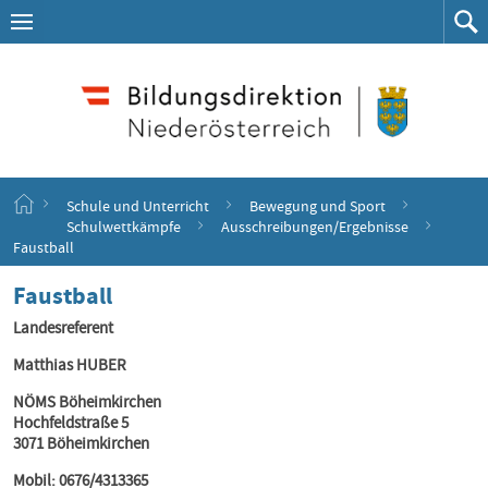
Navigation
Zum
Navigation
Zum
aufklappen
Such
Inhalt
springen
S
Schule und Unterricht
Bewegung und Sport
t
Schulwettkämpfe
Ausschreibungen/Ergebnisse
a
Faustball
r
t
Faustball
s
e
Landesreferent
i
Matthias HUBER
t
e
NÖMS Böheimkirchen
Hochfeldstraße 5
3071 Böheimkirchen
Mobil: 0676/4313365