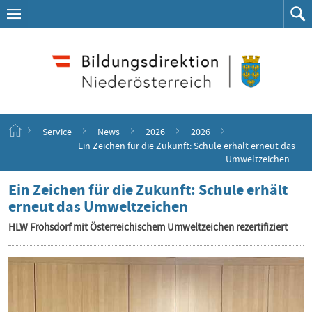
Navigation
Zum
Navigation
Zum
aufklappen
Such
Inhalt
springen
S
Service
News
2026
2026
t
Ein Zeichen für die Zukunft: Schule erhält erneut das
a
Umweltzeichen
r
t
Ein Zeichen für die Zukunft: Schule erhält
s
erneut das Umweltzeichen
e
i
HLW Frohsdorf mit Österreichischem Umweltzeichen rezertifiziert
t
e