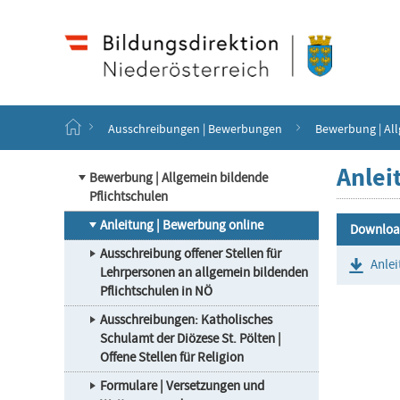
Haupt
Navigation
Zum
Inhalt
springen
S
Ausschreibungen | Bewerbungen
Bewerbung | All
t
a
Anlei
r
Bewerbung | Allgemein bildende
t
Pflichtschulen
s
Anleitung | Bewerbung online
e
Downloa
i
Ausschreibung offener Stellen für
t
Anlei
Lehrpersonen an allgemein bildenden
e
Pflichtschulen in NÖ
Ausschreibungen: Katholisches
Schulamt der Diözese St. Pölten |
Offene Stellen für Religion
Formulare | Versetzungen und